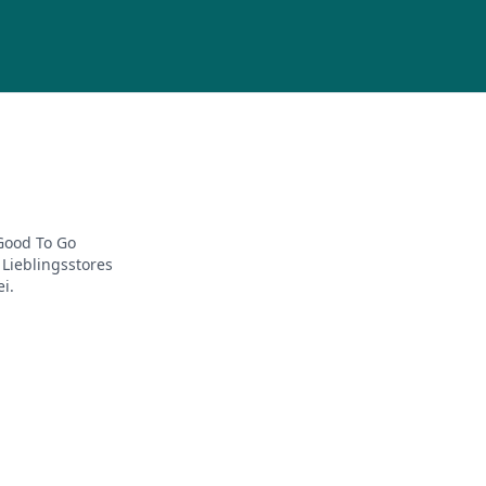
 Good To Go
Lieblingsstores
i.