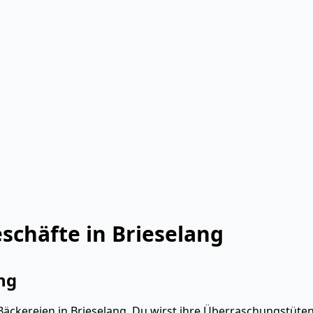
schäfte in Brieselang
ng
äckereien in Brieselang. Du wirst ihre Überraschungstüten