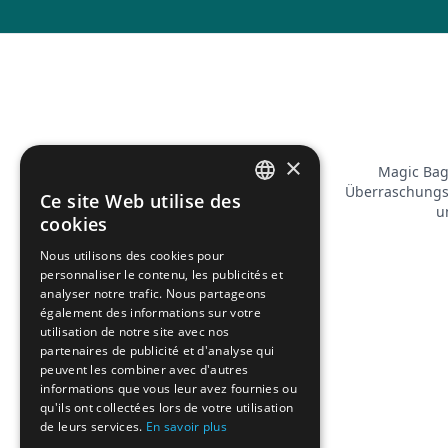
×
Magic Bag 
Überraschungst
Ce site Web utilise des
FRENCH
u
cookies
ENGLISH
Nous utilisons des cookies pour
personnaliser le contenu, les publicités et
analyser notre trafic. Nous partageons
également des informations sur votre
utilisation de notre site avec nos
partenaires de publicité et d'analyse qui
peuvent les combiner avec d'autres
informations que vous leur avez fournies ou
qu'ils ont collectées lors de votre utilisation
de leurs services.
En savoir plus