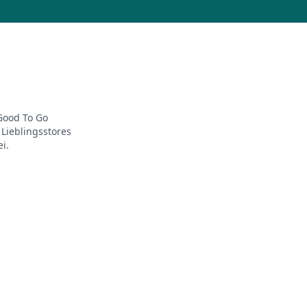
 Good To Go
Lieblingsstores
i.