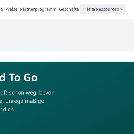
ng
Preise
Partnerprogramm
Geschäfte
Hilfe & Ressourcen
d To Go
oft schon weg, bevor
e, unregelmäßige
r dich.