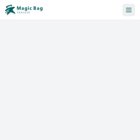
Reserva Automática
Notificación
Precios
Afiliación
Tiendas
Ayuda y Recursos
Iniciar sesión