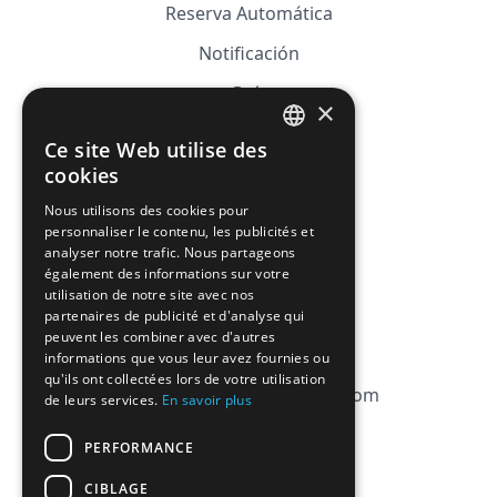
Reserva Automática
Notificación
Guía
×
Precios
Ce site Web utilise des
FRENCH
Afiliación
cookies
ENGLISH
Nous utilisons des cookies pour
FAQ
personnaliser le contenu, les publicités et
analyser notre trafic. Nous partageons
CGV
également des informations sur votre
utilisation de notre site avec nos
Política de privacidad
partenaires de publicité et d'analyse qui
peuvent les combiner avec d'autres
Política de cookies
informations que vous leur avez fournies ou
qu'ils ont collectées lors de votre utilisation
contact@magicbagtracker.com
de leurs services.
En savoir plus
PERFORMANCE
CIBLAGE