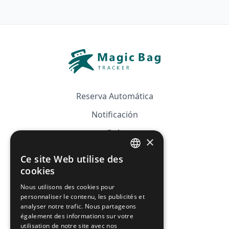
Reserva Automática
Notificación
Guía
×
Precios
Ce site Web utilise des
FRENCH
Afiliación
cookies
ENGLISH
Nous utilisons des cookies pour
FAQ
personnaliser le contenu, les publicités et
analyser notre trafic. Nous partageons
CGV
également des informations sur votre
utilisation de notre site avec nos