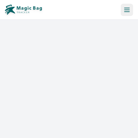
Reserva Automática
Notificación
Precios
Afiliación
Tiendas
Ayuda y Recursos
Iniciar sesión