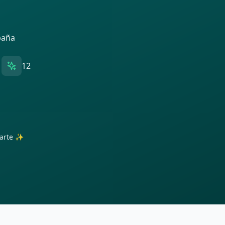
spaña
12
trarte ✨