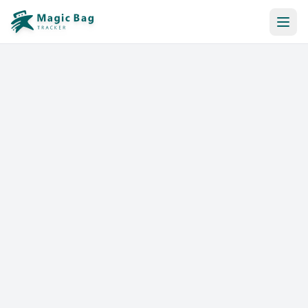
Reserva Automática
Notificación
Precios
Afiliación
Tiendas
Ayuda y Recursos
Iniciar sesión