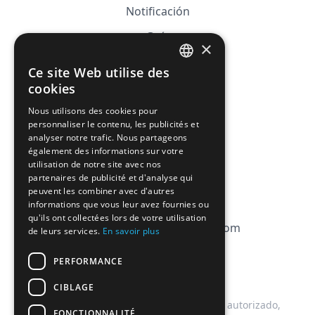
Notificación
Guía
×
Precios
Ce site Web utilise des
FRENCH
Afiliación
cookies
ENGLISH
Nous utilisons des cookies pour
FAQ
personnaliser le contenu, les publicités et
analyser notre trafic. Nous partageons
CGV
également des informations sur votre
utilisation de notre site avec nos
Política de privacidad
partenaires de publicité et d'analyse qui
peuvent les combiner avec d'autres
Política de cookies
informations que vous leur avez fournies ou
qu'ils ont collectées lors de votre utilisation
contact@magicbagtracker.com
de leurs services.
En savoir plus
PERFORMANCE
CIBLAGE
Este sitio web no está afiliado, asociado, autorizado,
FONCTIONNALITÉ