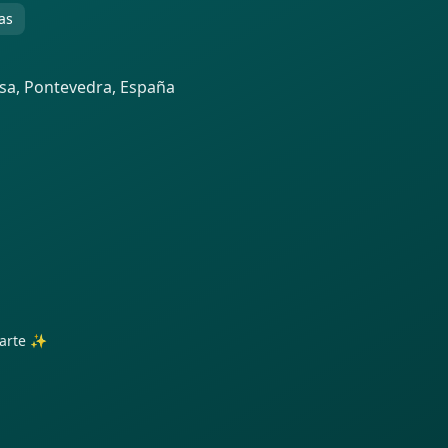
as
usa, Pontevedra, España
trarte ✨