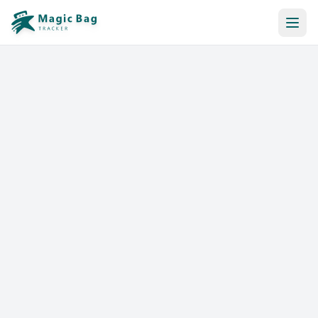
Reserva Automática
Notificación
Precios
Afiliación
Tiendas
Ayuda y Recursos
Iniciar sesión