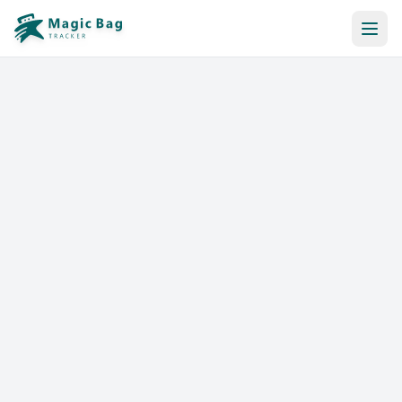
Reserva Automática
Notificación
Precios
Afiliación
Tiendas
Ayuda y Recursos
Iniciar sesión