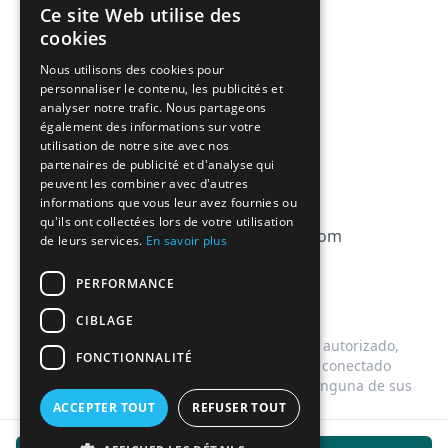
Precios
Ce site Web utilise des
FRENCH
Afiliación
cookies
ENGLISH
Nous utilisons des cookies pour
FAQ
personnaliser le contenu, les publicités et
analyser notre trafic. Nous partageons
CGV
également des informations sur votre
utilisation de notre site avec nos
Política de privacidad
partenaires de publicité et d'analyse qui
peuvent les combiner avec d'autres
Política de cookies
informations que vous leur avez fournies ou
qu'ils ont collectées lors de votre utilisation
contact@magicbagtracker.com
de leurs services.
En savoir plus
PERFORMANCE
CIBLAGE
Este sitio web no está afiliado, asociado, autorizado,
FONCTIONNALITÉ
respaldado por, ni de ninguna manera conectado
oficialmente con Too Good To Go, ni con ninguna de sus
subsidiarias o filiales.
ACCEPTER TOUT
REFUSER TOUT
©
2026
Magic Bag Tracker.
Todos los derechos reservados.