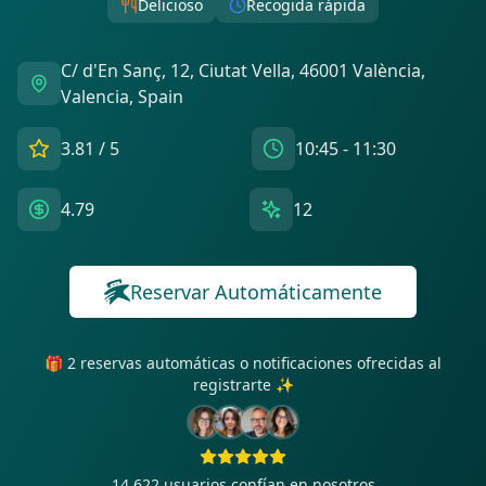
Delicioso
Recogida rápida
C/ d'En Sanç, 12, Ciutat Vella, 46001 València,
Valencia, Spain
3.81
/ 5
10:45 - 11:30
4.79
12
Reservar Automáticamente
🎁 2 reservas automáticas o notificaciones ofrecidas al
registrarte ✨
14 622
usuarios confían en nosotros