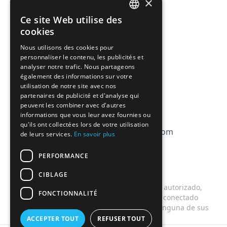
×
Precios
Ce site Web utilise des
FRENCH
Afiliación
cookies
ENGLISH
Nous utilisons des cookies pour
FAQ
personnaliser le contenu, les publicités et
analyser notre trafic. Nous partageons
CGV
également des informations sur votre
utilisation de notre site avec nos
Política de privacidad
partenaires de publicité et d'analyse qui
peuvent les combiner avec d'autres
Política de cookies
informations que vous leur avez fournies ou
qu'ils ont collectées lors de votre utilisation
contact@magicbagtracker.com
de leurs services.
En savoir plus
PERFORMANCE
CIBLAGE
Este sitio web no está afiliado, asociado, autorizado,
FONCTIONNALITÉ
respaldado por, ni de ninguna manera conectado
oficialmente con Too Good To Go, ni con ninguna de sus
subsidiarias o filiales.
ACCEPTER TOUT
REFUSER TOUT