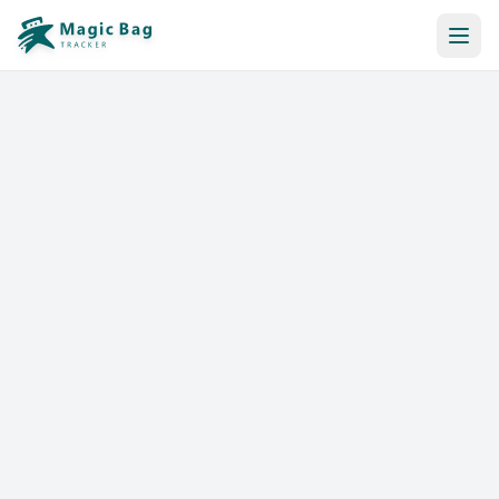
Reserva Automática
Notificación
Precios
Afiliación
Tiendas
Ayuda y Recursos
Iniciar sesión