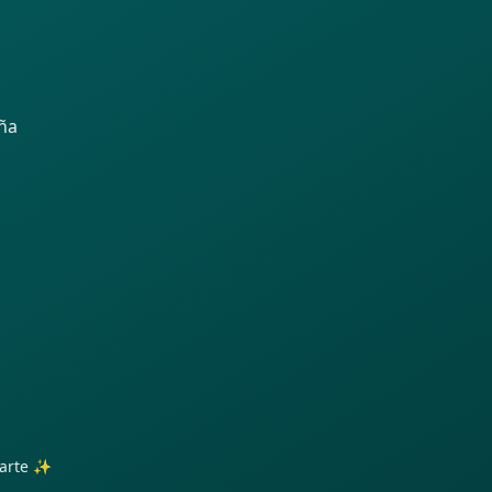
aña
trarte ✨