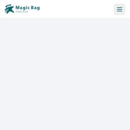
Reserva Automática
Notificación
Precios
Afiliación
Tiendas
Ayuda y Recursos
Iniciar sesión