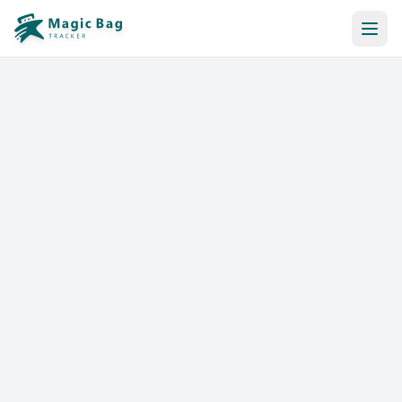
Reserva Automática
Notificación
Precios
Afiliación
Tiendas
Ayuda y Recursos
Iniciar sesión