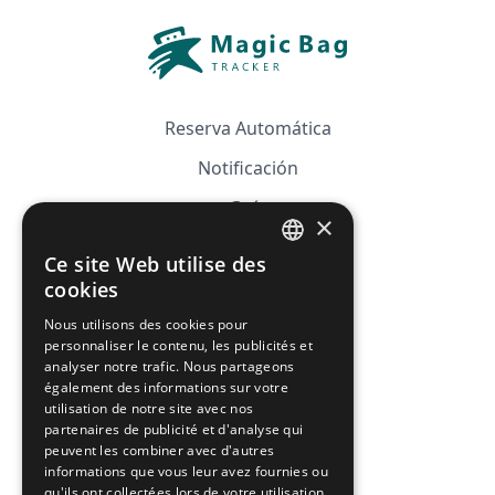
Reserva Automática
Notificación
Guía
×
Precios
Ce site Web utilise des
FRENCH
Afiliación
cookies
ENGLISH
Nous utilisons des cookies pour
FAQ
personnaliser le contenu, les publicités et
analyser notre trafic. Nous partageons
CGV
également des informations sur votre
utilisation de notre site avec nos
Política de privacidad
partenaires de publicité et d'analyse qui
peuvent les combiner avec d'autres
Política de cookies
informations que vous leur avez fournies ou
qu'ils ont collectées lors de votre utilisation