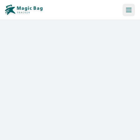
Reserva Automática
Notificación
Precios
Afiliación
Tiendas
Ayuda y Recursos
Iniciar sesión