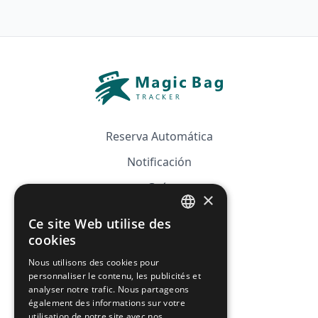
Reserva Automática
Notificación
Guía
×
Precios
Ce site Web utilise des
FRENCH
Afiliación
cookies
ENGLISH
Nous utilisons des cookies pour
FAQ
personnaliser le contenu, les publicités et
analyser notre trafic. Nous partageons
CGV
également des informations sur votre
utilisation de notre site avec nos