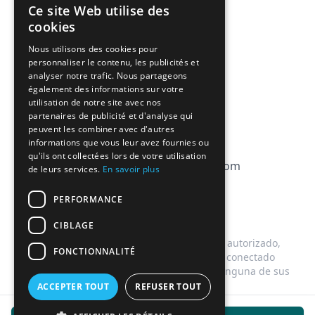
Precios
Ce site Web utilise des
FRENCH
Afiliación
cookies
ENGLISH
Nous utilisons des cookies pour
FAQ
personnaliser le contenu, les publicités et
analyser notre trafic. Nous partageons
CGV
également des informations sur votre
utilisation de notre site avec nos
Política de privacidad
partenaires de publicité et d'analyse qui
peuvent les combiner avec d'autres
Política de cookies
informations que vous leur avez fournies ou
qu'ils ont collectées lors de votre utilisation
contact@magicbagtracker.com
de leurs services.
En savoir plus
PERFORMANCE
CIBLAGE
Este sitio web no está afiliado, asociado, autorizado,
FONCTIONNALITÉ
respaldado por, ni de ninguna manera conectado
oficialmente con Too Good To Go, ni con ninguna de sus
subsidiarias o filiales.
ACCEPTER TOUT
REFUSER TOUT
©
2026
Magic Bag Tracker.
Todos los derechos reservados.