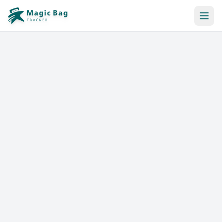
Reserva Automática
Notificación
Precios
Afiliación
Tiendas
Ayuda y Recursos
Iniciar sesión