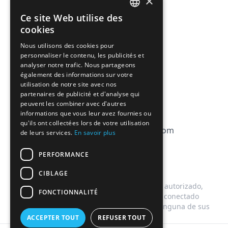
×
Precios
Ce site Web utilise des
FRENCH
Afiliación
cookies
ENGLISH
Nous utilisons des cookies pour
FAQ
personnaliser le contenu, les publicités et
analyser notre trafic. Nous partageons
CGV
également des informations sur votre
utilisation de notre site avec nos
Política de privacidad
partenaires de publicité et d'analyse qui
peuvent les combiner avec d'autres
Política de cookies
informations que vous leur avez fournies ou
qu'ils ont collectées lors de votre utilisation
contact@magicbagtracker.com
de leurs services.
En savoir plus
PERFORMANCE
CIBLAGE
Este sitio web no está afiliado, asociado, autorizado,
FONCTIONNALITÉ
respaldado por, ni de ninguna manera conectado
oficialmente con Too Good To Go, ni con ninguna de sus
subsidiarias o filiales.
ACCEPTER TOUT
REFUSER TOUT