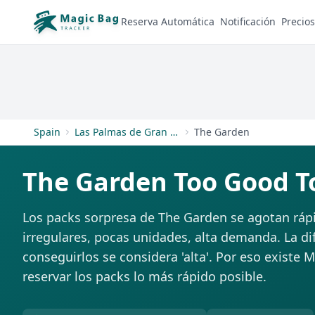
Reserva Automática
Notificación
Precios
Spain
Las Palmas de Gran Canaria
The Garden
The Garden Too Good T
Los packs sorpresa de The Garden se agotan ráp
irregulares, pocas unidades, alta demanda. La di
conseguirlos se considera 'alta'. Por eso existe 
reservar los packs lo más rápido posible.