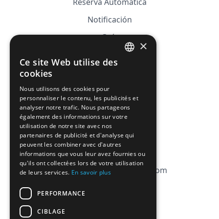
Reserva Automática
Notificación
Guía
×
Precios
Ce site Web utilise des
FRENCH
Afiliación
cookies
ENGLISH
Nous utilisons des cookies pour
FAQ
personnaliser le contenu, les publicités et
analyser notre trafic. Nous partageons
CGV
également des informations sur votre
utilisation de notre site avec nos
Política de privacidad
partenaires de publicité et d'analyse qui
peuvent les combiner avec d'autres
Política de cookies
informations que vous leur avez fournies ou
qu'ils ont collectées lors de votre utilisation
contact@magicbagtracker.com
de leurs services.
En savoir plus
PERFORMANCE
CIBLAGE