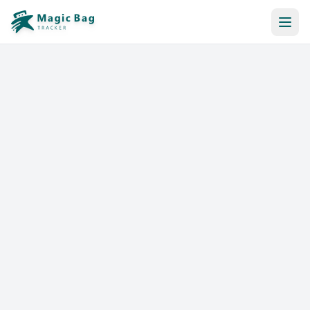
Réservation Automatique
Notification
Tarifs
Affiliation
Commerces
Aide & Ressources
Se connecter