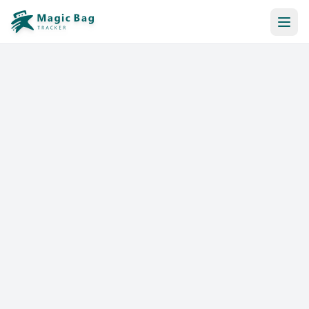
Réservation Automatique
Notification
Tarifs
Affiliation
Commerces
Aide & Ressources
Se connecter