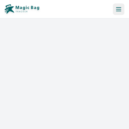
Réservation Automatique
Notification
Tarifs
Affiliation
Commerces
Aide & Ressources
Se connecter