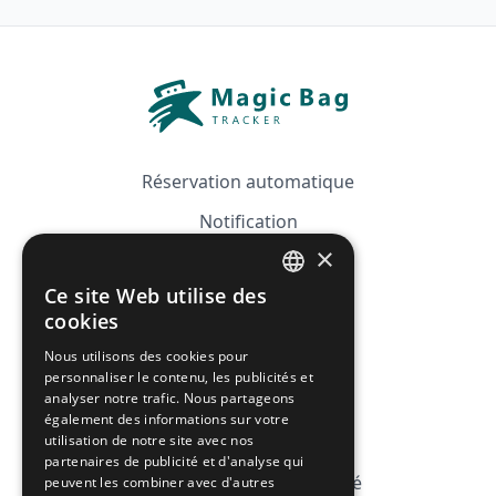
Réservation automatique
Notification
×
Guide
Ce site Web utilise des
Tarifs
FRENCH
cookies
Affiliation
ENGLISH
Nous utilisons des cookies pour
personnaliser le contenu, les publicités et
FAQ
analyser notre trafic. Nous partageons
également des informations sur votre
utilisation de notre site avec nos
CGV
partenaires de publicité et d'analyse qui
Politique de Confidentialité
peuvent les combiner avec d'autres