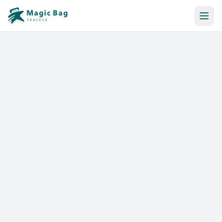
Réservation Automatique
Notification
Tarifs
Affiliation
Commerces
Aide & Ressources
Se connecter