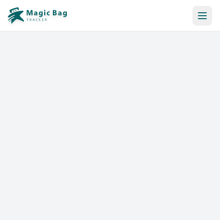
Réservation Automatique
Notification
Tarifs
Affiliation
Commerces
Aide & Ressources
Se connecter