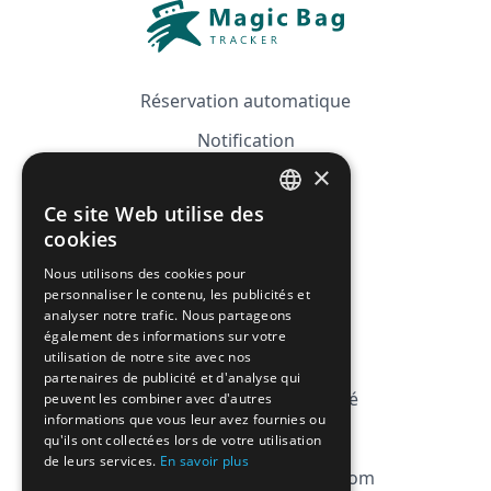
Réservation automatique
Notification
×
Guide
Ce site Web utilise des
Tarifs
FRENCH
cookies
Affiliation
ENGLISH
Nous utilisons des cookies pour
personnaliser le contenu, les publicités et
FAQ
analyser notre trafic. Nous partageons
également des informations sur votre
utilisation de notre site avec nos
CGV
partenaires de publicité et d'analyse qui
Politique de Confidentialité
peuvent les combiner avec d'autres
informations que vous leur avez fournies ou
Politique des Cookies
qu'ils ont collectées lors de votre utilisation
de leurs services.
En savoir plus
contact@magicbagtracker.com