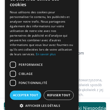
FRENCH
Powiązania
cookies
ENGLISH
Nous utilisons des cookies pour
FAQ
personnaliser le contenu, les publicités et
analyser notre trafic. Nous partageons
CGV
également des informations sur votre
utilisation de notre site avec nos
Polityka prywatności
partenaires de publicité et d'analyse qui
peuvent les combiner avec d'autres
Polityka plików cookie
informations que vous leur avez fournies ou
qu'ils ont collectées lors de votre utilisation
contact@magicbagtracker.com
de leurs services.
En savoir plus
PERFORMANCE
CIBLAGE
Ta strona internetowa nie jest powiązana, stowarzyszona,
FONCTIONNALITÉ
autoryzowana, popierana przez lub w jakikolwiek sposób
oficjalnie połączona z Too Good To Go lub którąkolwiek z jej
spółek zależnych lub powiązanych.
ACCEPTER TOUT
REFUSER TOUT
©
2026
Magic Bag Tracker.
Wszystkie prawa zastrzeżone.
AFFICHER LES DÉTAILS
trzymuj powiadomienia dla tego Pączki Niespodziank