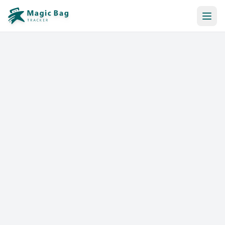
Automatyczna rezerwacja
Powiadomienia
Cennik
Powiązania
Sklepy
Pomoc i zasoby
EN
FR
DE
ES
IT
PT
PL